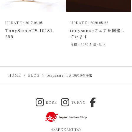
UPDATE : 2017.06.05
UPDATE : 2020.05.22
TonySame:TS-10181-
tonysame:フェアを開催し
299
ています
日程 : 2020.5.18~6.14
HOME
BLOG
tonysame: TS-10910の秘密
KOBE
TOKYO
© SEKKAKUDO