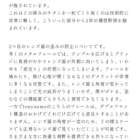
が施されています。
これほどの厚みのチタンを一枚でくり抜くのは技術的に
非常に難しく、こういった部分から2年の構想期間を踏
まれています。
2つ目のレンズ面の歪みの防止についてです。
多くのメタルフレームでは、テンプルを広げるとブリッ
ジに負荷がかかりレンズ面が外側に向いてしまう、いわ
ゆる「逆反り」の状態になってしまいます。フレームを
痛めたり、掛け心地が悪くなるなどのデメリットが非常
に多くなる状態です。また、レンズ面も角度が変わって
しまうことで光の屈折がうまくいかず、像がボケる、歪
むなどの機能面でもきちんと使用できなくなります。
一方でtonysameのこちらのフレームは、ダブルフロン
ト構造のおかげでどれだけ広げても逆反りすることがあ
りません。レンズ面の角度が一定のため、どの様なケー
スでも正常なレンズ面で見ていただくことが可能です。
さまざまな方に快適な視野を提供できる作りになってい