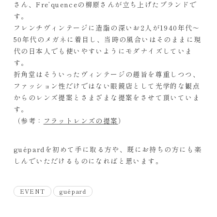
さん、Fre’quenceの柳原さんが立ち上げたブランドで
す。
フレンチヴィンテージに造詣の深いお2人が1940年代〜
50年代のメガネに着目し、当時の風合いはそのままに現
代の日本人でも使いやすいようにモダナイズしていま
す。
折角堂はそういったヴィンテージの趣旨を尊重しつつ、
ファッション性だけではない眼鏡店として光学的な観点
からのレンズ提案とさまざまな提案をさせて頂いていま
す。
（参考：
フラットレンズの提案
）
guépardを初めて手に取る方や、既にお持ちの方にも楽
しんでいただけるものになればと思います。
EVENT
guépard