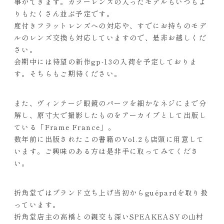
事ができます。カラーレンズの入ったモデルもいつもよ
りもたくさん並ぶ予定です。
度付きフラットレンズへの対応や、すでにお持ちのモデ
ルのレンズ交換も対応していますので、是非お越しくだ
さい。
会期中には待望の新作gp-13の入荷を予定しておりま
す。そちらもご期待ください。
また、ヴィンテージ眼鏡のパーツを細かなネジにまで分
解し、原寸大で撮影したものをアーカイブとして出版し
ている「Frame France」。
数年前に出版されたこの書籍のVol.2も店頭に用意して
います。ご興味のある方は是非手に取ってみてくださ
い。
折角堂ではブランド立ち上げ当初からguépardを取り扱
っています。
折角堂店主の高橋との親交も深いSPEAKEASYの山村